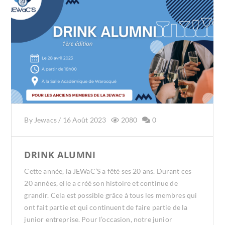
By
Jewacs
/
16 Août 2023
2080
0
DRINK ALUMNI
Cette année, la JEWaC’S a fêté ses 20 ans. Durant ces
20 années, elle a créé son histoire et continue de
grandir. Cela est possible grâce à tous les membres qui
ont fait partie et qui continuent de faire partie de la
junior entreprise. Pour l’occasion, notre junior