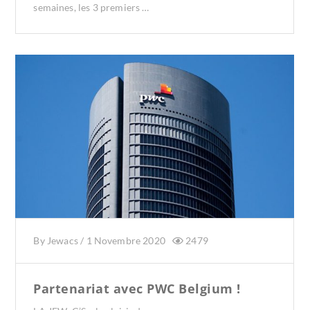
semaines, les 3 premiers …
By
Jewacs
/
1 Novembre 2020
2479
Partenariat avec PWC Belgium !