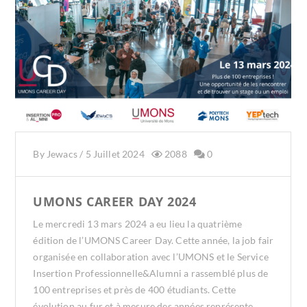
By
Jewacs
/
5 Juillet 2024
2088
0
UMONS CAREER DAY 2024
Le mercredi 13 mars 2024 a eu lieu la quatrième
édition de l’UMONS Career Day. Cette année, la job fair
organisée en collaboration avec l’UMONS et le Service
Insertion Professionnelle&Alumni a rassemblé plus de
100 entreprises et près de 400 étudiants. Cette
évolution au fur et à mesure des années représente