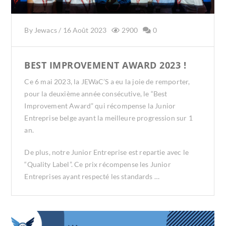
By
Jewacs
/
16 Août 2023
2900
0
BEST IMPROVEMENT AWARD 2023 !
Ce 6 mai 2023, la JEWaC’S a eu la joie de remporter,
pour la deuxième année consécutive, le “Best
Improvement Award” qui récompense la Junior
Entreprise belge ayant la meilleure progression sur 1
an.
De plus, notre Junior Entreprise est repartie avec le
“Quality Label”. Ce prix récompense les Junior
Entreprises ayant respecté les standards …