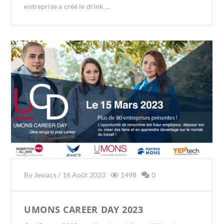
entreprise a créé le drink …
By
Jewacs
/
16 Août 2023
1498
0
UMONS CAREER DAY 2023