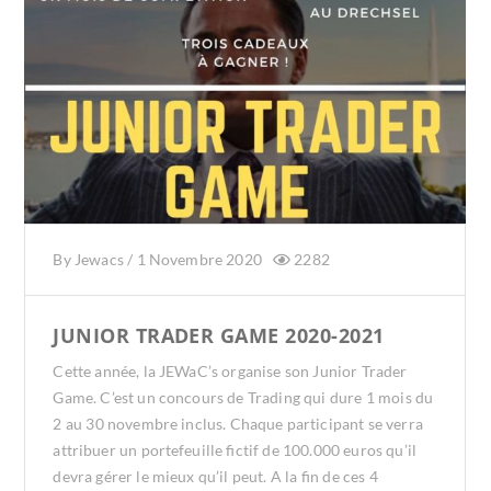
By
Jewacs
/
1 Novembre 2020
2282
JUNIOR TRADER GAME 2020-2021
Cette année, la JEWaC’s organise son Junior Trader
Game. C’est un concours de Trading qui dure 1 mois du
2 au 30 novembre inclus. Chaque participant se verra
attribuer un portefeuille fictif de 100.000 euros qu’il
devra gérer le mieux qu’il peut. A la fin de ces 4