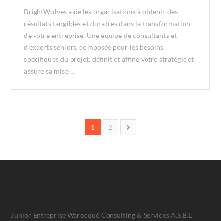
BrightWolves aide les organisations à obtenir des
résultats tangibles et durables dans la transformation
de votre entreprise. Une équipe de consultants et
d’experts seniors, composée pour les besoins
spécifiques du projet, définit et affine votre stratégie et
assure sa mise …
1
2
Junior Entreprise Warocqué Consulting & Services A.S.B.L