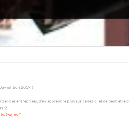
Day édition 2019!!
rer des entreprises, d’en apprendre plus sur celles-ci et de peut-être
rs 2.
t.ly/2oqjAvG