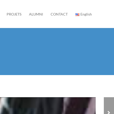
PROJETS
ALUMNI
CONTACT
English
La Jewac's recrute!