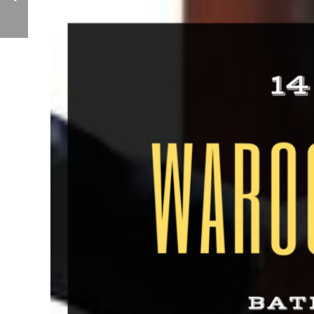
des logements
Erasmus aux
étudiants à des prix
abordables !