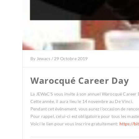
By
Jewacs
/
29 Octobre 2019
Warocqué Career Day
La JEWaC’S vous invite à son annuel Warocqué Career 
Cette année, il aura lieu le 14 novembre au De Vinci.
Pendant cet événement, vous aurez l’occasion de rencont
Pour rappel, celui-ci est obligatoire pour tous les maste
Voici le lien pour vous inscrire gratuitement:
https://bi