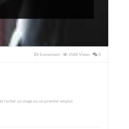
Evenement
2588 Views
0
 décrocher un stage ou un premier emploi.