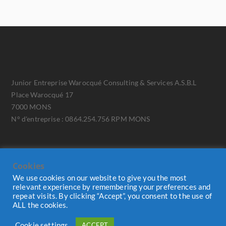
Junior Entreprise Warocqué Consulting & Services A.S.B.L
Place Warocqué 17
7000 MONS
N° d'entreprise : 0864.254.756 RPM MONS
Cookies
We use cookies on our website to give you the most
relevant experience by remembering your preferences and
repeat visits. By clicking “Accept”, you consent to the use of
ALL the cookies.
Cookie Policy
RGPD
Cookie settings
ACCEPT