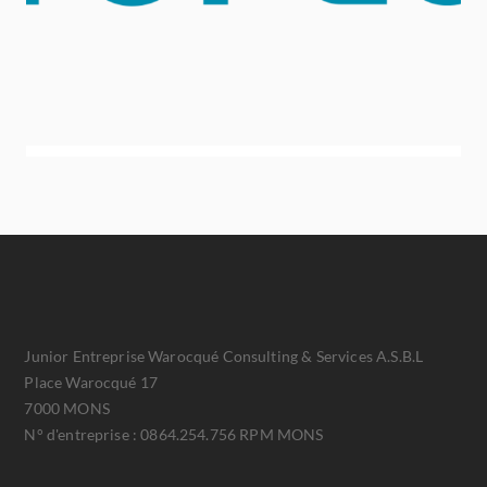
Junior Entreprise Warocqué Consulting & Services A.S.B.L
Place Warocqué 17
7000 MONS
N° d'entreprise : 0864.254.756 RPM MONS